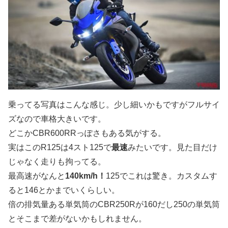
乗ってる写真はこんな感じ。少し細いかもですがフルサイ
ズなので車格大きいです。
どこかCBR600RRっぽさもある気がする。
実はこのR125は4スト125で
最速
みたいです。見た目だけ
じゃなく走りも拘ってる。
最高速がなんと
140km/h！
125でこれは驚き。カスタムす
ると146とかまでいくらしい。
倍の排気量ある単気筒のCBR250Rが160だし250の単気筒
とそこまで差がないかもしれません。