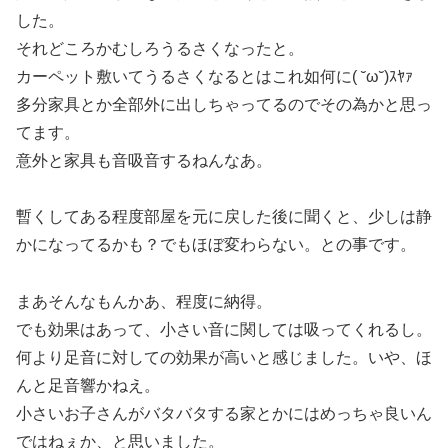
した。
それどころかむしろうるさくなったと。
カーペット敷いてうるさくなるとはこれ如何に( ˘ω˘)ｽﾔｧ
多分家具とか全部外に出しちゃってるのでその為かと思っ
てます。
意外と家具も音吸音するねんなあ。
暫くしてある程度部屋を元に戻した後に聞くと、少しは静
かになってるかも？でもほぼ変わらない。との事です。
まあそんなもんかあ、程度に納得。
でも効果はあって、小さい音に関しては吸ってくれるし。
何より足音に対しての効果が高いと感じました。いや、ほ
んと足音響かねえ。
小さいお子さんがバタバタする家とかにはめっちゃ良いん
ではねぇか、と思いました。