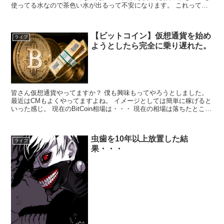
使ってる水なので茶色い水が出るって不安になります。 これって大
丈夫なの？ 水道から茶色い水が出てきた 茶色い水が出て焦って直ぐ
調...
【ビットコイン】仮想通貨を始め
ライフ
ようとしたら完全に乗り遅れた。
皆さん仮想通貨やってますか？ 僕も興味もってやろうとしました。
最近はCMもよくやってますよね。 イメージとしては簡単に稼げると
いった感じ。 現在のBitCoin相場は・・・ 現在の相場は落ちたとこで
うろうろしてます。 ずっと勢いあって20...
虫歯を10年以上放置した結
ライフ
果・・・