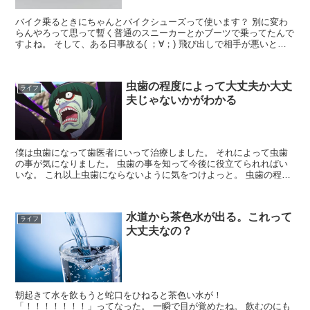
バイク乗るときにちゃんとバイクシューズって使います？ 別に変わ
らんやろって思って暫く普通のスニーカーとかブーツで乗ってたんで
すよね。 そして、ある日事故る( ；∀；) 飛び出しで相手が悪いとは
いえ、ブレーキの技術不足で転けてしまったってのも...
虫歯の程度によって大丈夫か大丈
ライフ
夫じゃないかがわかる
僕は虫歯になって歯医者にいって治療しました。 それによって虫歯
の事が気になりました。 虫歯の事を知って今後に役立てられればい
いな。 これ以上虫歯にならないように気をつけよっと。 虫歯の程度
は5段階に分けられる 虫歯の状態は5段階に分類されま...
水道から茶色水が出る。これって
ライフ
大丈夫なの？
朝起きて水を飲もうと蛇口をひねると茶色い水が！
「！！！！！！！」ってなった。 一瞬で目が覚めたね。 飲むのにも