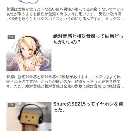
普通は女性が歌うような高い曲を男性が歌ってるの良くないですか？
女性が歌うよりも個性が色濃く出るように思います。 男性の歌う高
い部分を歌うとミックスボイスというのになるんですが、ミックスボ
イスは人によって声質が大きく違い個性を出しています。...
絶対音感と相対音感って結局どっ
音楽
ちがいいの？
音感には絶対音感と相対音感の2種類があります。この2つはよく比
較されるのですが、どっちが良いのか、結論から言うと絶対音感で
す。ただ、絶対音感と相対音感は全然の別物で絶対音感には絶対音感
の良さ、相対音感には相対音感の良いところがあります。そん...
ShureのSE215ってイヤホンを買
音楽
った。