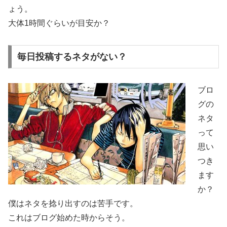
ょう。
大体1時間ぐらいが目安か？
毎日投稿するネタがない？
ブロ
グの
ネタ
って
思い
つき
ます
か？
僕はネタを捻り出すのは苦手です。
これはブログ始めた時からそう。