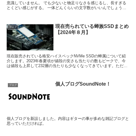
意識していません。 でも少ないと物足りなさを感じるし、長すぎる
とくどい感じがする。 一体どんくらいの文字数がいいんでしょう
ね。 僕は文字数が書けない 沢山書けた方がいいんでしょ...
現在売られている蝉族SSDまとめ
ブログ
【2024年８月】
現在販売されている格安ハイスペックNVMe SSDの蝉属について紹
介します。2023年春夏頃が値段の安さも当たりの数もピークで、今
は値段も上昇して232層の当たりも少なくなってきています。ただそ
れでも未だ蝉属は他SSDよりも非常にコスパに優...
個人ブログSoundNote！
ブログ
個人ブログを新設しました。内容はギターの事が多めな雑記ブログと
思っていただければ。